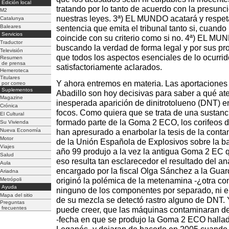
Edición local
tratando por lo tanto de acuerdo con la presunc
M2
nuestras leyes. 3ª) EL MUNDO acatará y respet
Catalunya
Baleares
sentencia que emita el tribunal tanto si, cuand
Servicios
coincide con su criterio como si no. 4ª) EL MU
Traductor
buscando la verdad de forma legal y por sus pr
Televisión
que todos los aspectos esenciales de lo ocurri
Resumen
de prensa
satisfactoriamente aclarados.
Hemeroteca
Titulares
Y ahora entremos en materia. Las aportaciones
por correo
Suplementos
Abadillo son hoy decisivas para saber a qué at
Magazine
inesperada aparición de dinitrotolueno (DNT) en
Crónica
focos. Como quiera que se trata de una sustan
El Cultural
formado parte de la Goma 2 ECO, los corifeos de
Su Vivienda
Nueva Economía
han apresurado a enarbolar la tesis de la conta
Motor
de la Unión Española de Explosivos sobre la b
Viajes
año 99 produjo a la vez la antigua Goma 2 EC q
Salud
eso resulta tan esclarecedor el resultado del an
Aula
encargado por la fiscal Olga Sánchez a la Guar
Ariadna
Metrópoli
originó la polémica de la metenamina -¿otra co
Ayuda
ninguno de los componentes por separado, ni en 
Mapa del sitio
de su mezcla se detectó rastro alguno de DNT. 
Preguntas
frecuentes
puede creer, que las máquinas contaminaran d
-fecha en que se produjo la Goma 2 ECO hallad