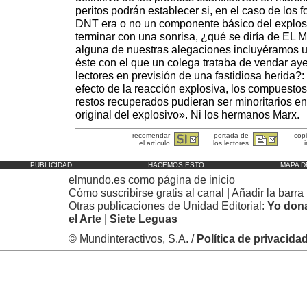
peritos podrán establecer si, en el caso de los f
DNT era o no un componente básico del explosi
terminar con una sonrisa, ¿qué se diría de EL 
alguna de nuestras alegaciones incluyéramos
éste con el que un colega trataba de vendar aye
lectores en previsión de una fastidiosa herida?:
efecto de la reacción explosiva, los compuestos
restos recuperados pudieran ser minoritarios e
original del explosivo». Ni los hermanos Marx.
recomendar
portada de
cop
el artículo
los lectores
i
PUBLICIDAD
HACEMOS ESTO...
MAPA D
elmundo.es como
página de inicio
Cómo
suscribirse gratis al canal
| Añadir la
barra 
Otras publicaciones de Unidad Editorial:
Yo don
el Arte
|
Siete Leguas
© Mundinteractivos, S.A. /
Política de privacida