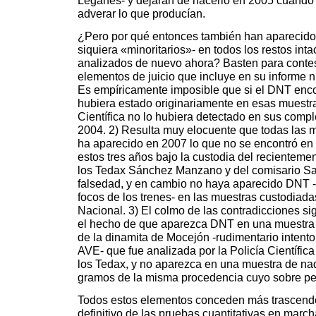
Leganés- y dejaran de hacerlo en 2005 cuando l
adverar lo que producían.
¿Pero por qué entonces también han aparecido
siquiera «minoritarios»- en todos los restos i
analizados de nuevo ahora? Basten para contest
elementos de juicio que incluye en su informe nu
Es empíricamente imposible que si el DNT enc
hubiera estado originariamente en esas muestra
Científica no lo hubiera detectado en sus compl
2004. 2) Resulta muy elocuente que todas las 
ha aparecido en 2007 lo que no se encontró e
estos tres años bajo la custodia del recientemen
los Tedax Sánchez Manzano y del comisario Sa
falsedad, y en cambio no haya aparecido DNT -
focos de los trenes- en las muestras custodiada
Nacional. 3) El colmo de las contradicciones sig
el hecho de que aparezca DNT en una muestra 
de la dinamita de Mocejón -rudimentario intento
AVE- que fue analizada por la Policía Científic
los Tedax, y no aparezca en una muestra de n
gramos de la misma procedencia cuyo sobre pe
Todos estos elementos conceden más trascende
definitivo de las pruebas cuantitativas en march