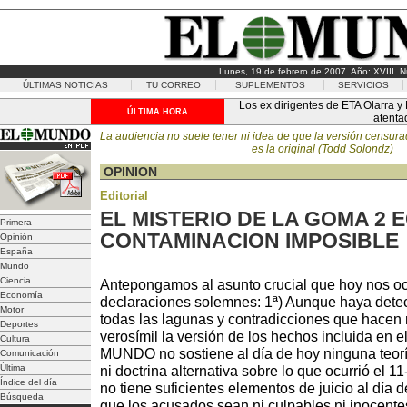
Lunes, 19 de febrero de 2007. Año: XVIII. 
ÚLTIMAS NOTICIAS
TU CORREO
SUPLEMENTOS
SERVICIOS
Los ex dirigentes de ETA Olarra y
ÚLTIMA HORA
atenta
La audiencia no suele tener ni idea de que la versión censura
es la original (Todd Solondz)
OPINION
Editorial
EL MISTERIO DE LA GOMA 2 
Primera
CONTAMINACION IMPOSIBLE
Opinión
España
Mundo
Ciencia
Antepongamos al asunto crucial que hoy nos o
Economía
declaraciones solemnes: 1ª) Aunque haya dete
Motor
todas las lagunas y contradicciones que hacen 
Deportes
verosímil la versión de los hechos incluida en e
Cultura
MUNDO no sostiene al día de hoy ninguna teorí
Comunicación
Última
ni doctrina alternativa sobre lo que ocurrió el
Índice del día
no tiene suficientes elementos de juicio al día 
Búsqueda
que los acusados sean ni culpables ni inocentes