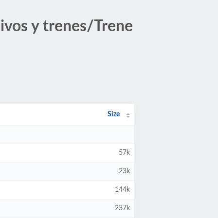
ivos y trenes/Trene
Size
57k
23k
144k
237k