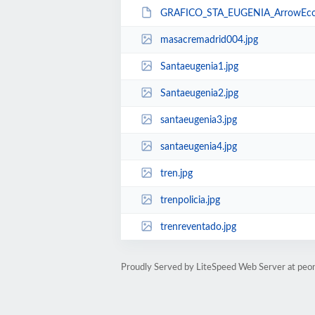
GRAFICO_STA_EUGENIA_ArrowEco
masacremadrid004.jpg
Santaeugenia1.jpg
Santaeugenia2.jpg
santaeugenia3.jpg
santaeugenia4.jpg
tren.jpg
trenpolicia.jpg
trenreventado.jpg
Proudly Served by LiteSpeed Web Server at peo